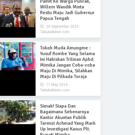
Pamit Ke Warga Puncak,
Willem Wandik Minta
Restu Maju Jadi Gubernur
Papua Tengah
20 September 2023 -
TabukaNews.com
Tokoh Muda Amungme :
Yusuf Rombe Yang Selama
Ini Habiskan Trilinan Apbd
Mimika Jangan Coba-coba
Maju Di Mimika, Silahkan
Maju Di Pilkada Toraja
11 May 2024 -
TabukaNews.com
Simak! Siapa Dan
Bagaimana Sebenarnya
Kantor Akuntan Publik
Tarmizi Achmad Yang Mark
Up Investigasi Kasus Plt.
Bupati Mimika