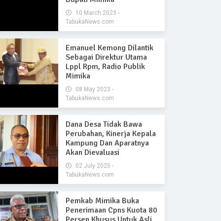
10 March 2023 -
TabukaNews.com
Emanuel Kemong Dilantik
Sebagai Direktur Utama
Lppl Rpm, Radio Publik
Mimika
08 May 2023 -
TabukaNews.com
Dana Desa Tidak Bawa
Perubahan, Kinerja Kepala
Kampung Dan Aparatnya
Akan Dievaluasi
02 July 2025 -
TabukaNews.com
Pemkab Mimika Buka
Penerimaan Cpns Kuota 80
Persen Khusus Untuk Asli