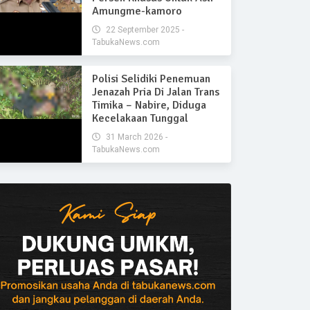
Amungme-kamoro
22 September 2025 -
TabukaNews.com
Polisi Selidiki Penemuan
Jenazah Pria Di Jalan Trans
Timika – Nabire, Diduga
Kecelakaan Tunggal
31 March 2026 -
TabukaNews.com