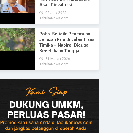
Akan Dievaluasi
02 July 2025 -
TabukaNews.com
Polisi Selidiki Penemuan
Jenazah Pria Di Jalan Trans
Timika – Nabire, Diduga
Kecelakaan Tunggal
31 March 2026 -
TabukaNews.com