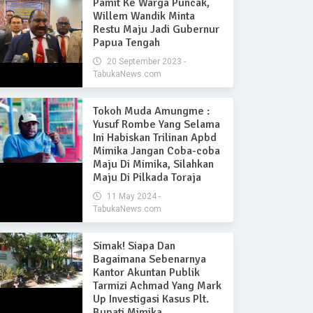
Pamit Ke Warga Puncak,
Willem Wandik Minta
Restu Maju Jadi Gubernur
Papua Tengah
20 September 2023 -
TabukaNews.com
Tokoh Muda Amungme :
Yusuf Rombe Yang Selama
Ini Habiskan Trilinan Apbd
Mimika Jangan Coba-coba
Maju Di Mimika, Silahkan
Maju Di Pilkada Toraja
11 May 2024 -
TabukaNews.com
Simak! Siapa Dan
Bagaimana Sebenarnya
Kantor Akuntan Publik
Tarmizi Achmad Yang Mark
Up Investigasi Kasus Plt.
Bupati Mimika