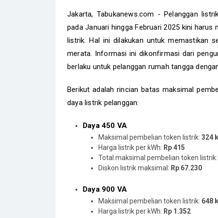
Jakarta, Tabukanews.com - Pelanggan listr
pada Januari hingga Februari 2025 kini haru
listrik. Hal ini dilakukan untuk memastika
merata. Informasi ini dikonfirmasi dari peng
berlaku untuk pelanggan rumah tangga dengan
Berikut adalah rincian batas maksimal pembe
daya listrik pelanggan:
Daya 450 VA
Maksimal pembelian token listrik:
324 
Harga listrik per kWh:
Rp 415
Total maksimal pembelian token listrik
Diskon listrik maksimal:
Rp 67.230
Daya 900 VA
Maksimal pembelian token listrik:
648 
Harga listrik per kWh:
Rp 1.352