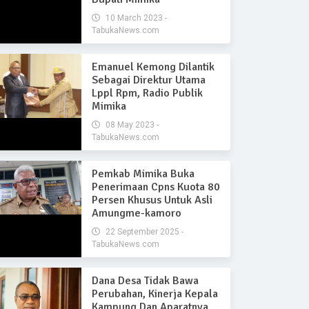
10 March 2023 -
TabukaNews.com
Emanuel Kemong Dilantik
Sebagai Direktur Utama
Lppl Rpm, Radio Publik
Mimika
08 May 2023 -
TabukaNews.com
Pemkab Mimika Buka
Penerimaan Cpns Kuota 80
Persen Khusus Untuk Asli
Amungme-kamoro
22 September 2025 -
TabukaNews.com
Dana Desa Tidak Bawa
Perubahan, Kinerja Kepala
Kampung Dan Aparatnya