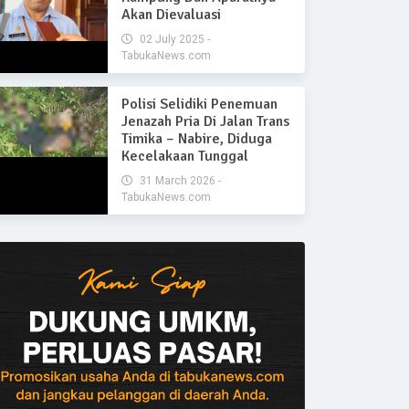
Akan Dievaluasi
02 July 2025 -
TabukaNews.com
Polisi Selidiki Penemuan
Jenazah Pria Di Jalan Trans
Timika – Nabire, Diduga
Kecelakaan Tunggal
31 March 2026 -
TabukaNews.com