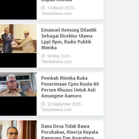
10 March 2023 -
TabukaNews.com
Emanuel Kemong Dilantik
Sebagai Direktur Utama
Lppl Rpm, Radio Publik
Mimika
08 May 2023 -
TabukaNews.com
Pemkab Mimika Buka
Penerimaan Cpns Kuota 80
Persen Khusus Untuk Asli
Amungme-kamoro
22 September 2025 -
TabukaNews.com
Dana Desa Tidak Bawa
Perubahan, Kinerja Kepala
Kampung Dan Aparatnya