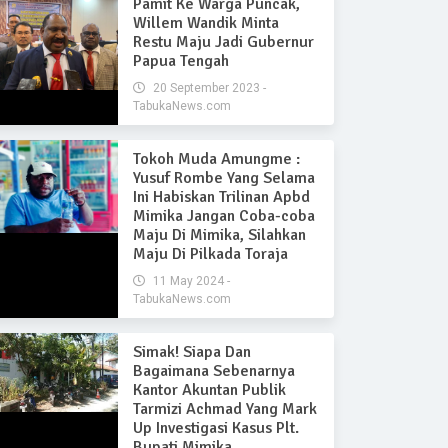
Pamit Ke Warga Puncak,
Willem Wandik Minta
Restu Maju Jadi Gubernur
Papua Tengah
20 September 2023 -
TabukaNews.com
Tokoh Muda Amungme :
Yusuf Rombe Yang Selama
Ini Habiskan Trilinan Apbd
Mimika Jangan Coba-coba
Maju Di Mimika, Silahkan
Maju Di Pilkada Toraja
11 May 2024 -
TabukaNews.com
Simak! Siapa Dan
Bagaimana Sebenarnya
Kantor Akuntan Publik
Tarmizi Achmad Yang Mark
Up Investigasi Kasus Plt.
Bupati Mimika