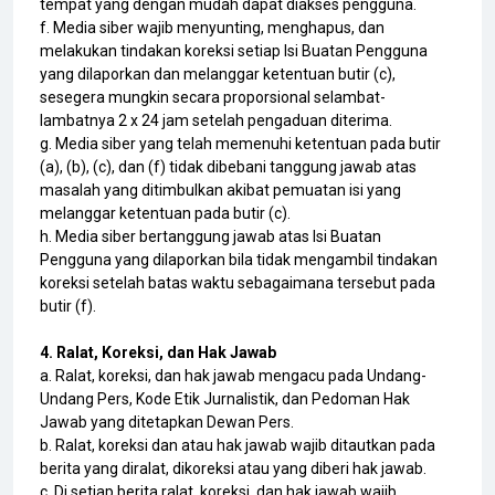
tempat yang dengan mudah dapat diakses pengguna.
f. Media siber wajib menyunting, menghapus, dan
melakukan tindakan koreksi setiap Isi Buatan Pengguna
yang dilaporkan dan melanggar ketentuan butir (c),
sesegera mungkin secara proporsional selambat-
lambatnya 2 x 24 jam setelah pengaduan diterima.
g. Media siber yang telah memenuhi ketentuan pada butir
(a), (b), (c), dan (f) tidak dibebani tanggung jawab atas
masalah yang ditimbulkan akibat pemuatan isi yang
melanggar ketentuan pada butir (c).
h. Media siber bertanggung jawab atas Isi Buatan
Pengguna yang dilaporkan bila tidak mengambil tindakan
koreksi setelah batas waktu sebagaimana tersebut pada
butir (f).
4. Ralat, Koreksi, dan Hak Jawab
a. Ralat, koreksi, dan hak jawab mengacu pada Undang-
Undang Pers, Kode Etik Jurnalistik, dan Pedoman Hak
Jawab yang ditetapkan Dewan Pers.
b. Ralat, koreksi dan atau hak jawab wajib ditautkan pada
berita yang diralat, dikoreksi atau yang diberi hak jawab.
c. Di setiap berita ralat, koreksi, dan hak jawab wajib