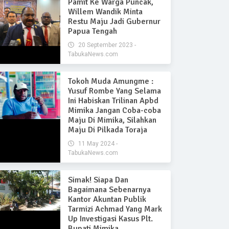
Pamit Ke Warga Puncak,
Willem Wandik Minta
Restu Maju Jadi Gubernur
Papua Tengah
20 September 2023 -
TabukaNews.com
Tokoh Muda Amungme :
Yusuf Rombe Yang Selama
Ini Habiskan Trilinan Apbd
Mimika Jangan Coba-coba
Maju Di Mimika, Silahkan
Maju Di Pilkada Toraja
11 May 2024 -
TabukaNews.com
Simak! Siapa Dan
Bagaimana Sebenarnya
Kantor Akuntan Publik
Tarmizi Achmad Yang Mark
Up Investigasi Kasus Plt.
Bupati Mimika