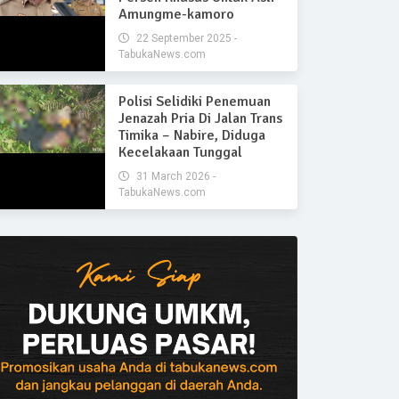
Amungme-kamoro
22 September 2025 -
TabukaNews.com
Polisi Selidiki Penemuan
Jenazah Pria Di Jalan Trans
Timika – Nabire, Diduga
Kecelakaan Tunggal
31 March 2026 -
TabukaNews.com