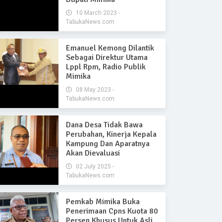
10 March 2023 -
TabukaNews.com
Emanuel Kemong Dilantik
Sebagai Direktur Utama
Lppl Rpm, Radio Publik
Mimika
08 May 2023 -
TabukaNews.com
Dana Desa Tidak Bawa
Perubahan, Kinerja Kepala
Kampung Dan Aparatnya
Akan Dievaluasi
02 July 2025 -
TabukaNews.com
Pemkab Mimika Buka
Penerimaan Cpns Kuota 80
Persen Khusus Untuk Asli