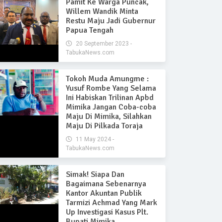
Pamit Ke Warga Puncak,
Willem Wandik Minta
Restu Maju Jadi Gubernur
Papua Tengah
20 September 2023 -
TabukaNews.com
Tokoh Muda Amungme :
Yusuf Rombe Yang Selama
Ini Habiskan Trilinan Apbd
Mimika Jangan Coba-coba
Maju Di Mimika, Silahkan
Maju Di Pilkada Toraja
11 May 2024 -
TabukaNews.com
Simak! Siapa Dan
Bagaimana Sebenarnya
Kantor Akuntan Publik
Tarmizi Achmad Yang Mark
Up Investigasi Kasus Plt.
Bupati Mimika