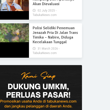
Akan Dievaluasi
02 July 2025 -
TabukaNews.com
Polisi Selidiki Penemuan
Jenazah Pria Di Jalan Trans
Timika – Nabire, Diduga
Kecelakaan Tunggal
31 March 2026 -
TabukaNews.com