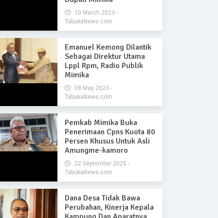
10 March 2023 -
TabukaNews.com
Emanuel Kemong Dilantik
Sebagai Direktur Utama
Lppl Rpm, Radio Publik
Mimika
08 May 2023 -
TabukaNews.com
Pemkab Mimika Buka
Penerimaan Cpns Kuota 80
Persen Khusus Untuk Asli
Amungme-kamoro
22 September 2025 -
TabukaNews.com
Dana Desa Tidak Bawa
Perubahan, Kinerja Kepala
Kampung Dan Aparatnya