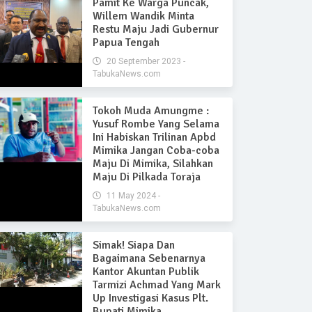
Pamit Ke Warga Puncak,
Willem Wandik Minta
Restu Maju Jadi Gubernur
Papua Tengah
20 September 2023 -
TabukaNews.com
Tokoh Muda Amungme :
Yusuf Rombe Yang Selama
Ini Habiskan Trilinan Apbd
Mimika Jangan Coba-coba
Maju Di Mimika, Silahkan
Maju Di Pilkada Toraja
11 May 2024 -
TabukaNews.com
Simak! Siapa Dan
Bagaimana Sebenarnya
Kantor Akuntan Publik
Tarmizi Achmad Yang Mark
Up Investigasi Kasus Plt.
Bupati Mimika