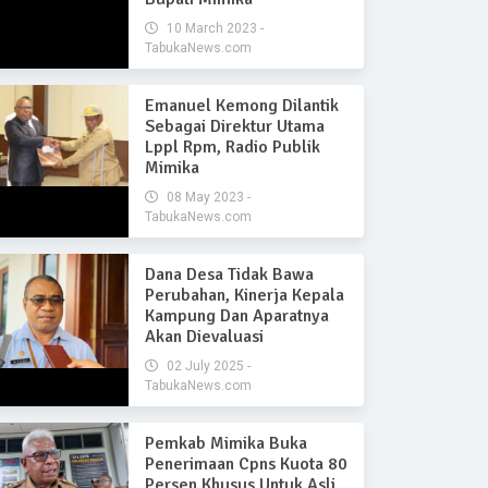
10 March 2023 -
TabukaNews.com
Emanuel Kemong Dilantik
Sebagai Direktur Utama
Lppl Rpm, Radio Publik
Mimika
08 May 2023 -
TabukaNews.com
Dana Desa Tidak Bawa
Perubahan, Kinerja Kepala
Kampung Dan Aparatnya
Akan Dievaluasi
02 July 2025 -
TabukaNews.com
Pemkab Mimika Buka
Penerimaan Cpns Kuota 80
Persen Khusus Untuk Asli