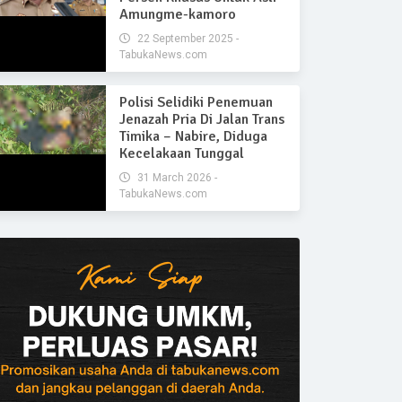
Amungme-kamoro
22 September 2025 -
TabukaNews.com
Polisi Selidiki Penemuan
Jenazah Pria Di Jalan Trans
Timika – Nabire, Diduga
Kecelakaan Tunggal
31 March 2026 -
TabukaNews.com