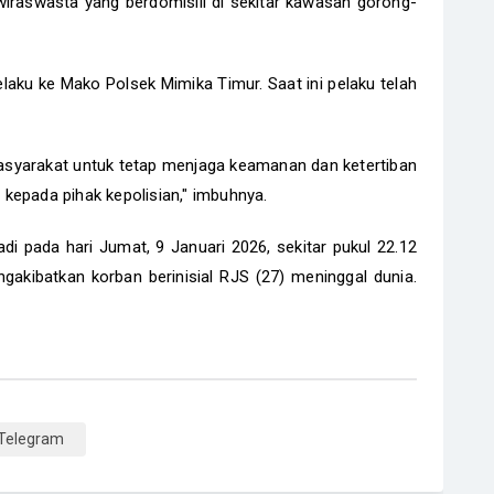
 wiraswasta yang berdomisili di sekitar kawasan gorong-
aku ke Mako Polsek Mimika Timur. Saat ini pelaku telah
syarakat untuk tetap menjaga keamanan dan ketertiban
kepada pihak kepolisian," imbuhnya.
jadi pada hari Jumat, 9 Januari 2026, sekitar pukul 22.12
akibatkan korban berinisial RJS (27) meninggal dunia.
Telegram