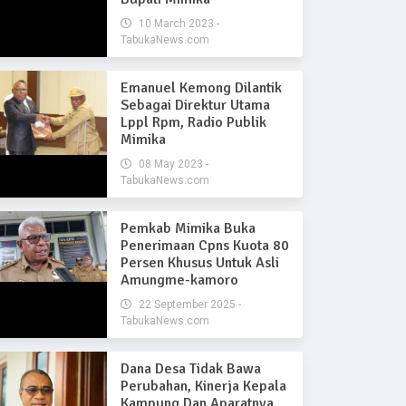
10 March 2023 -
TabukaNews.com
Emanuel Kemong Dilantik
Sebagai Direktur Utama
Lppl Rpm, Radio Publik
Mimika
08 May 2023 -
TabukaNews.com
Pemkab Mimika Buka
Penerimaan Cpns Kuota 80
Persen Khusus Untuk Asli
Amungme-kamoro
22 September 2025 -
TabukaNews.com
Dana Desa Tidak Bawa
Perubahan, Kinerja Kepala
Kampung Dan Aparatnya