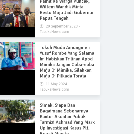
Pamit Ke Warga Puncak,
Willem Wandik Minta
Restu Maju Jadi Gubernur
Papua Tengah
20 September 2023 -
TabukaNews.com
Tokoh Muda Amungme :
Yusuf Rombe Yang Selama
Ini Habiskan Trilinan Apbd
Mimika Jangan Coba-coba
Maju Di Mimika, Silahkan
Maju Di Pilkada Toraja
11 May 2024 -
TabukaNews.com
Simak! Siapa Dan
Bagaimana Sebenarnya
Kantor Akuntan Publik
Tarmizi Achmad Yang Mark
Up Investigasi Kasus Plt.
Bupati Mimika