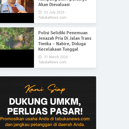
Akan Dievaluasi
02 July 2025 -
TabukaNews.com
Polisi Selidiki Penemuan
Jenazah Pria Di Jalan Trans
Timika – Nabire, Diduga
Kecelakaan Tunggal
31 March 2026 -
TabukaNews.com