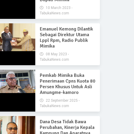
10 March 2023 -
TabukaNews.com
Emanuel Kemong Dilantik
Sebagai Direktur Utama
Lppl Rpm, Radio Publik
Mimika
08 May 2023 -
TabukaNews.com
Pemkab Mimika Buka
Penerimaan Cpns Kuota 80
Persen Khusus Untuk Asli
Amungme-kamoro
22 September 2025 -
TabukaNews.com
Dana Desa Tidak Bawa
Perubahan, Kinerja Kepala
Kampung Dan Aparatnya