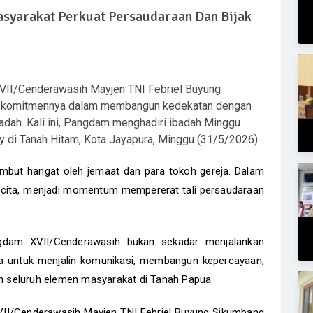
syarakat Perkuat Persaudaraan Dan Bijak
II/Cenderawasih Mayjen TNI Febriel Buyung
an komitmennya dalam membangun kedekatan dengan
adah. Kali ini, Pangdam menghadiri ibadah Minggu
di Tanah Hitam, Kota Jayapura, Minggu (31/5/2026).
but hangat oleh jemaat dan para tokoh gereja. Dalam
acita, menjadi momentum mempererat tali persaudaraan
ngdam XVII/Cenderawasih bukan sekadar menjalankan
rana untuk menjalin komunikasi, membangun kepercayaan,
 seluruh elemen masyarakat di Tanah Papua.
II/Cenderawasih Mayjen TNI Febriel Buyung Sikumbang