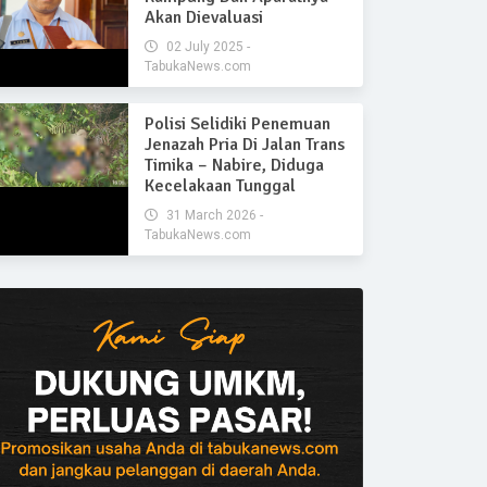
Akan Dievaluasi
02 July 2025 -
TabukaNews.com
Polisi Selidiki Penemuan
Jenazah Pria Di Jalan Trans
Timika – Nabire, Diduga
Kecelakaan Tunggal
31 March 2026 -
TabukaNews.com