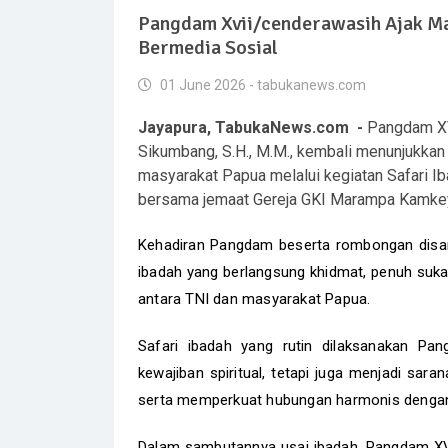
Pangdam Xvii/cenderawasih Ajak Ma
Bermedia Sosial
01 June 2026 - tabukanews.com
Jayapura, TabukaNews.com -
Pangdam XV
Sikumbang, S.H., M.M., kembali menunjukk
masyarakat Papua melalui kegiatan Safari Ib
bersama jemaat Gereja GKI Marampa Kamkey 
Kehadiran Pangdam beserta rombongan disam
ibadah yang berlangsung khidmat, penuh suk
antara TNI dan masyarakat Papua.
Safari ibadah yang rutin dilaksanakan Pa
kewajiban spiritual, tetapi juga menjadi sa
serta memperkuat hubungan harmonis dengan
Dalam sambutannya usai ibadah, Pangdam XV