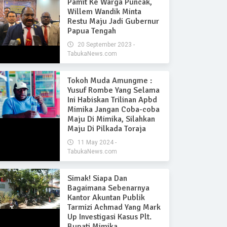
Pamit Ke Warga Puncak,
Willem Wandik Minta
Restu Maju Jadi Gubernur
Papua Tengah
20 September 2023 -
TabukaNews.com
Tokoh Muda Amungme :
Yusuf Rombe Yang Selama
Ini Habiskan Trilinan Apbd
Mimika Jangan Coba-coba
Maju Di Mimika, Silahkan
Maju Di Pilkada Toraja
11 May 2024 -
TabukaNews.com
Simak! Siapa Dan
Bagaimana Sebenarnya
Kantor Akuntan Publik
Tarmizi Achmad Yang Mark
Up Investigasi Kasus Plt.
Bupati Mimika