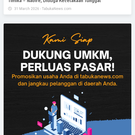
Timika – Nabire, Diduga Kecelakaan Tunggal
31 March 2026 - TabukaNews.com