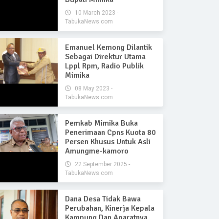
10 March 2023 -
TabukaNews.com
Emanuel Kemong Dilantik
Sebagai Direktur Utama
Lppl Rpm, Radio Publik
Mimika
08 May 2023 -
TabukaNews.com
Pemkab Mimika Buka
Penerimaan Cpns Kuota 80
Persen Khusus Untuk Asli
Amungme-kamoro
22 September 2025 -
TabukaNews.com
Dana Desa Tidak Bawa
Perubahan, Kinerja Kepala
Kampung Dan Aparatnya