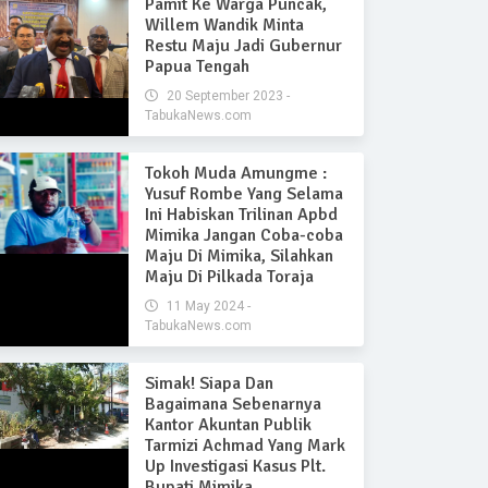
Pamit Ke Warga Puncak,
Willem Wandik Minta
Restu Maju Jadi Gubernur
Papua Tengah
20 September 2023 -
TabukaNews.com
Tokoh Muda Amungme :
Yusuf Rombe Yang Selama
Ini Habiskan Trilinan Apbd
Mimika Jangan Coba-coba
Maju Di Mimika, Silahkan
Maju Di Pilkada Toraja
11 May 2024 -
TabukaNews.com
Simak! Siapa Dan
Bagaimana Sebenarnya
Kantor Akuntan Publik
Tarmizi Achmad Yang Mark
Up Investigasi Kasus Plt.
Bupati Mimika