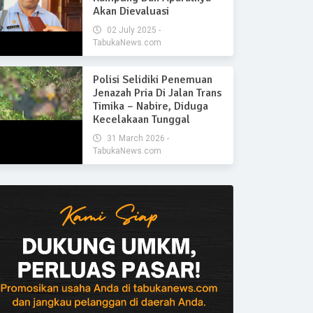
Akan Dievaluasi
02 July 2025 -
TabukaNews.com
Polisi Selidiki Penemuan
Jenazah Pria Di Jalan Trans
Timika – Nabire, Diduga
Kecelakaan Tunggal
31 March 2026 -
TabukaNews.com