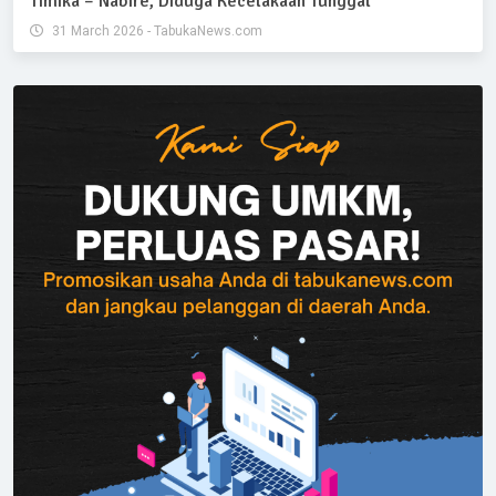
Timika – Nabire, Diduga Kecelakaan Tunggal
31 March 2026 - TabukaNews.com