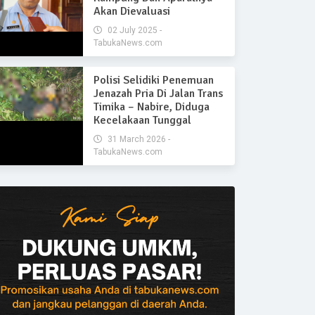
Akan Dievaluasi
02 July 2025 -
TabukaNews.com
Polisi Selidiki Penemuan
Jenazah Pria Di Jalan Trans
Timika – Nabire, Diduga
Kecelakaan Tunggal
31 March 2026 -
TabukaNews.com