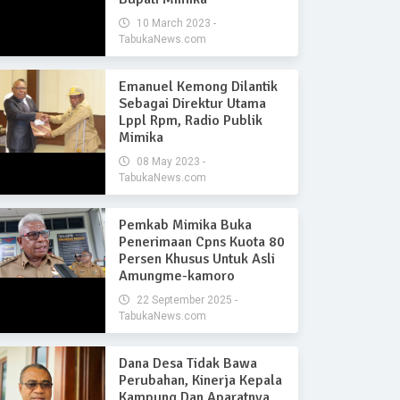
10 March 2023 -
TabukaNews.com
Emanuel Kemong Dilantik
Sebagai Direktur Utama
Lppl Rpm, Radio Publik
Mimika
08 May 2023 -
TabukaNews.com
Pemkab Mimika Buka
Penerimaan Cpns Kuota 80
Persen Khusus Untuk Asli
Amungme-kamoro
22 September 2025 -
TabukaNews.com
Dana Desa Tidak Bawa
Perubahan, Kinerja Kepala
Kampung Dan Aparatnya