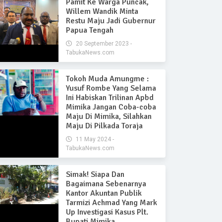
Pamit Ke Warga Puncak,
Willem Wandik Minta
Restu Maju Jadi Gubernur
Papua Tengah
20 September 2023 -
TabukaNews.com
Tokoh Muda Amungme :
Yusuf Rombe Yang Selama
Ini Habiskan Trilinan Apbd
Mimika Jangan Coba-coba
Maju Di Mimika, Silahkan
Maju Di Pilkada Toraja
11 May 2024 -
TabukaNews.com
Simak! Siapa Dan
Bagaimana Sebenarnya
Kantor Akuntan Publik
Tarmizi Achmad Yang Mark
Up Investigasi Kasus Plt.
Bupati Mimika