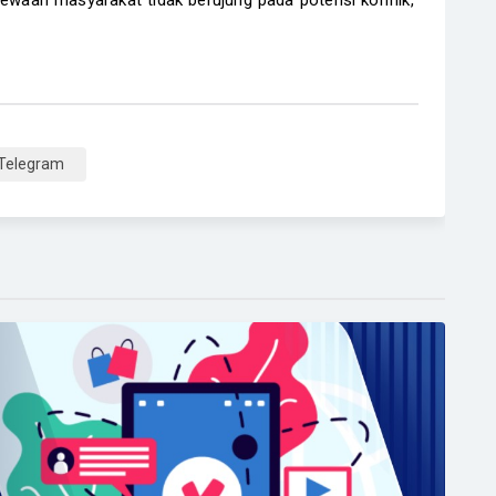
ewaan masyarakat tidak berujung pada potensi konflik,"
Telegram