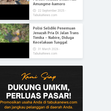
Amungme-kamoro
22 September 2025 -
TabukaNews.com
Polisi Selidiki Penemuan
Jenazah Pria Di Jalan Trans
Timika – Nabire, Diduga
Kecelakaan Tunggal
31 March 2026 -
TabukaNews.com