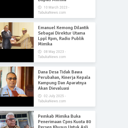
10 March 2023 -
TabukaNews.com
Emanuel Kemong Dilantik
Sebagai Direktur Utama
Lppl Rpm, Radio Publik
Mimika
08 May 2023 -
TabukaNews.com
Dana Desa Tidak Bawa
Perubahan, Kinerja Kepala
Kampung Dan Aparatnya
Akan Dievaluasi
02 July 2025 -
TabukaNews.com
Pemkab Mimika Buka
Penerimaan Cpns Kuota 80
Persen Khusus Untuk Asli