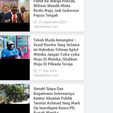
Pamit Ke Warga Puncak,
Willem Wandik Minta
Restu Maju Jadi Gubernur
Papua Tengah
20 September 2023 -
TabukaNews.com
Tokoh Muda Amungme :
Yusuf Rombe Yang Selama
Ini Habiskan Trilinan Apbd
Mimika Jangan Coba-coba
Maju Di Mimika, Silahkan
Maju Di Pilkada Toraja
11 May 2024 -
TabukaNews.com
Simak! Siapa Dan
Bagaimana Sebenarnya
Kantor Akuntan Publik
Tarmizi Achmad Yang Mark
Up Investigasi Kasus Plt.
Bupati Mimika