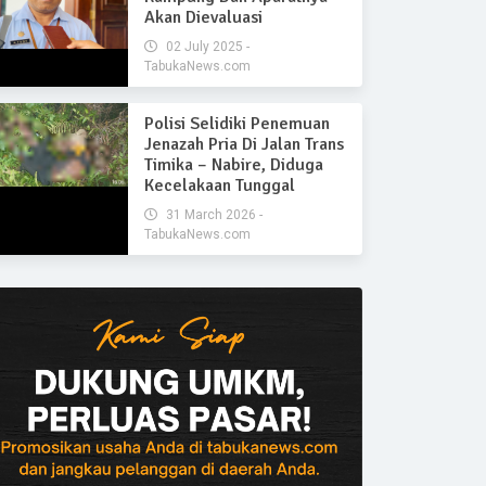
Akan Dievaluasi
02 July 2025 -
TabukaNews.com
Polisi Selidiki Penemuan
Jenazah Pria Di Jalan Trans
Timika – Nabire, Diduga
Kecelakaan Tunggal
31 March 2026 -
TabukaNews.com