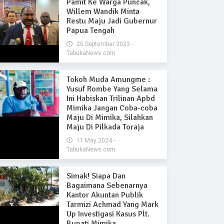
Pamit Ke Warga Puncak,
Willem Wandik Minta
Restu Maju Jadi Gubernur
Papua Tengah
20 September 2023 -
TabukaNews.com
Tokoh Muda Amungme :
Yusuf Rombe Yang Selama
Ini Habiskan Trilinan Apbd
Mimika Jangan Coba-coba
Maju Di Mimika, Silahkan
Maju Di Pilkada Toraja
11 May 2024 -
TabukaNews.com
Simak! Siapa Dan
Bagaimana Sebenarnya
Kantor Akuntan Publik
Tarmizi Achmad Yang Mark
Up Investigasi Kasus Plt.
Bupati Mimika