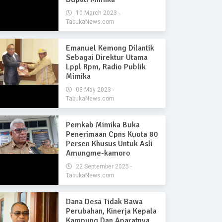
10 March 2023 -
TabukaNews.com
Emanuel Kemong Dilantik
Sebagai Direktur Utama
Lppl Rpm, Radio Publik
Mimika
08 May 2023 -
TabukaNews.com
Pemkab Mimika Buka
Penerimaan Cpns Kuota 80
Persen Khusus Untuk Asli
Amungme-kamoro
22 September 2025 -
TabukaNews.com
Dana Desa Tidak Bawa
Perubahan, Kinerja Kepala
Kampung Dan Aparatnya